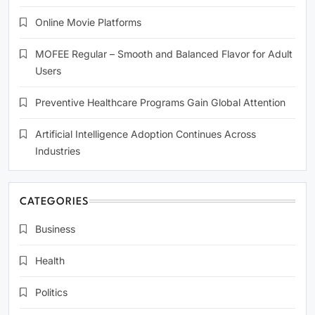
Online Movie Platforms
MOFEE Regular – Smooth and Balanced Flavor for Adult
Users
Preventive Healthcare Programs Gain Global Attention
Artificial Intelligence Adoption Continues Across
Industries
CATEGORIES
Business
Health
Politics