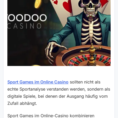
Sport Games im Online Casino
sollten nicht als
echte Sportanalyse verstanden werden, sondern als
digitale Spiele, bei denen der Ausgang häufig vom
Zufall abhängt.
Sport Games im Online-Casino kombinieren