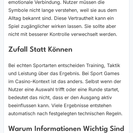
emotionale Verbindung. Nutzer müssen die
Symbole nicht lange verstehen, weil sie aus dem
Alltag bekannt sind. Diese Vertrautheit kann ein
Spiel zugänglicher wirken lassen. Sie sollte aber
nicht mit besserer Kontrolle verwechselt werden.
Zufall Statt Können
Bei echten Sportarten entscheiden Training, Taktik
und Leistung über das Ergebnis. Bei Sport Games
im Casino-Kontext ist das anders. Selbst wenn der
Nutzer eine Auswahl trifft oder eine Runde startet,
bedeutet das nicht, dass er den Ausgang aktiv
beeinflussen kann. Viele Ergebnisse entstehen
automatisch nach festgelegten technischen Regeln.
Warum Informationen Wichtig Sind