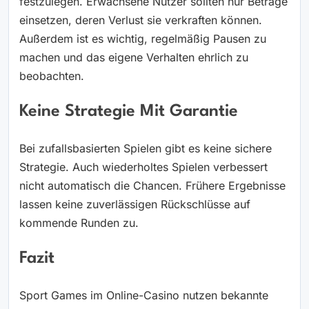
festzulegen. Erwachsene Nutzer sollten nur Beträge
einsetzen, deren Verlust sie verkraften können.
Außerdem ist es wichtig, regelmäßig Pausen zu
machen und das eigene Verhalten ehrlich zu
beobachten.
Keine Strategie Mit Garantie
Bei zufallsbasierten Spielen gibt es keine sichere
Strategie. Auch wiederholtes Spielen verbessert
nicht automatisch die Chancen. Frühere Ergebnisse
lassen keine zuverlässigen Rückschlüsse auf
kommende Runden zu.
Fazit
Sport Games im Online-Casino nutzen bekannte